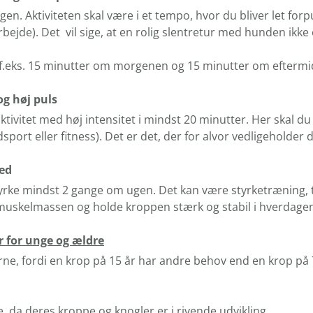
en. Aktiviteten skal være i et tempo, hvor du bliver let forp
earbejde). Det vil sige, at en rolig slentretur med hunden ikk
i f.eks. 15 minutter om morgenen og 15 minutter om efterm
og høj puls
ivitet med høj intensitet i mindst 20 minutter. Her skal du b
rt eller fitness). Det er det, der for alvor vedligeholder d
led
styrke mindst 2 gange om ugen. Det kan være styrketræning, 
e muskelmassen og holde kroppen stærk og stabil i hverdage
r for unge og ældre
ne, fordi en krop på 15 år har andre behov end en krop på 75
 da deres kroppe og knogler er i rivende udvikling.