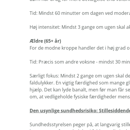
Tid: Mindst 60 minutter om dagen ved moderat 
Høj intensitet: Mindst 3 gange om ugen skal akt
Ældre (65+ år)
For de modne kroppe handler det i høj grad om
Tid: Præcis som andre voksne - mindst 30 minu
Særligt fokus: Mindst 2 gange om ugen skal d
faldulykker. En vigtig færdighed som mange g
hjælp. Det kan lyde banalt, men før man får set
om, at vedligeholde fysiske færdigheder mens 
Den usynlige sundhedsrisiko: Stillesiddende
Sundhedsstyrelsen peger på, at langvarig still