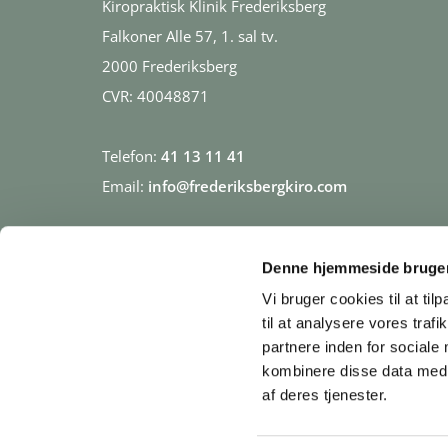
Kiropraktisk Klinik Frederiksberg
Falkoner Alle 57, 1. sal tv.
2000 Frederiksberg
CVR: 40048871
Telefon:
41 13 11 41
Email:
info@frederiksbergkiro.com
Telefontid:
Denne hjemmeside bruger
Mandag-torsdag 07.00-17.00
Vi bruger cookies til at til
Fredag 07.00-15.30
til at analysere vores tra
partnere inden for sociale
kombinere disse data med a
af deres tjenester.