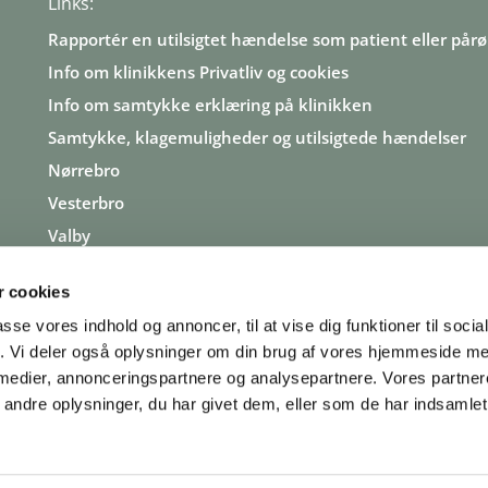
Links:
Ra
pportér en utilsigtet hændelse som patient eller pår
Info om klinikkens Privatliv og cookies
Info om samtykke erklæring på klinikken
Samtykke, klagemuligheder og utilsigtede hændelser
Nørrebro
Vesterbro
Valby
Brønshøj
 cookies
København
passe vores indhold og annoncer, til at vise dig funktioner til soci
fik. Vi deler også oplysninger om din brug af vores hjemmeside m
 medier, annonceringspartnere og analysepartnere. Vores partne
ndre oplysninger, du har givet dem, eller som de har indsamlet 