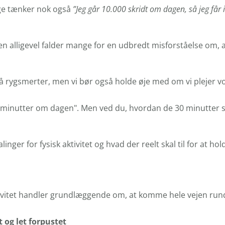
nge tænker nok også
”Jeg går 10.000 skridt om dagen, så jeg får i 
 alligevel falder mange for en udbredt misforståelse om, at d
å rygsmerter, men vi bør også holde øje med om vi plejer vor
inutter om dagen". Men ved du, hvordan de 30 minutter skal
inger for fysisk aktivitet og hvad der reelt skal til for at 
ktivitet handler grundlæggende om, at komme hele vejen run
 og let forpustet