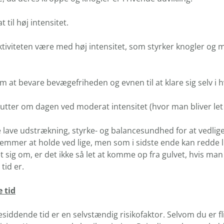
til høj intensitet.
iviteten være med høj intensitet, som styrker knogler og musk
 at bevare bevægefriheden og evnen til at klare sig selv i 
tter om dagen ved moderat intensitet (hvor man bliver let 
e lave udstrækning, styrke- og balancesundhed for at vedli
lemmer at holde ved lige, men som i sidste ende kan redde l
 sig om, er det ikke så let at komme op fra gulvet, hvis man e
tid er.
 tid
esiddende tid er en selvstændig risikofaktor. Selvom du er fl