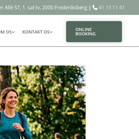
r Allé 57, 1. sal tv, 2000 Frederiksberg
|
41 13 11 41

ONLINE
OM OS
KONTAKT OS
BOOKING