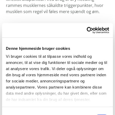
rammes musklernes såkaldte triggerpunkter, hvor
musklen som regel vil føles mere spændt og øm.
Ved anvendelse af dry needling, laves der lokal
vævsskade i musklen og derved øges
blodcirkulationen i området. Teknikken kan anvendes
både ved akutte smertetilstande eller
Denne hjemmeside bruger cookies
længerevarende overbelastningsskader.
Vi bruger cookies til at tilpasse vores indhold og
annoncer, til at vise dig funktioner til sociale medier og til
Dry needling tilbydes kun til visse tilstande og
at analysere vores trafik. Vi deler også oplysninger om
selvfølgelig kun, hvis du som patient føler dig tryg
din brug af vores hjemmeside med vores partnere inden
ved behandlingen. Vi gør opmærksom på, at denne
for sociale medier, annonceringspartnere og
behandlingsteknik kun tilbydes hos kiropraktor
analysepartnere. Vores partnere kan kombinere disse
Martine Bjerke.
data med andre oplysninger, du har givet dem, eller som
de har indsamlet fra din brug af deres tjenester.
Samtykkevalg