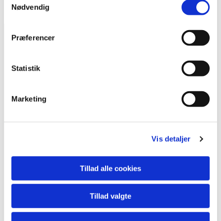
Nødvendig
Præferencer
Kiropraktisk Klinik Frederiksberg
Falkoner Alle 57, 1. sal tv.
Statistik
2000 Frederiksberg
CVR: 40048871
Marketing
Telefon:
41 13 11 41
Email:
info@frederiksbergkiro.com
Vis detaljer
Telefontid:
Tillad alle cookies
Mandag-torsdag 07.00-17.00
Fredag 07.00-15.30
Tillad valgte
Links: