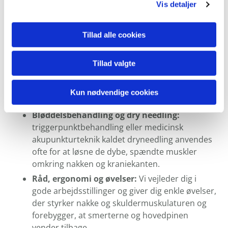
Klassisk kiropraktisk behandlingsteknik, som
Vis detaljer
genopretter bevægeligheden i nakkeleddene,
hvilket oftest også mindsker
Tillad alle cookies
muskelspændingerne med det samme. Hvis du
ikke bryder dig om det klassiske ”knæk” eller af
anden årsag ikke bør modtage denne type
Tillad valgte
behandling, så tilpasser vi naturligvis
behandlingen og vælger andre
Kun nødvendige cookies
behandlingsteknikker.
Bløddelsbehandling og dry needling:
triggerpunktbehandling eller medicinsk
akupunkturteknik kaldet dryneedling anvendes
ofte for at løsne de dybe, spændte muskler
omkring nakken og kraniekanten.
Råd, ergonomi og øvelser:
Vi vejleder dig i
gode arbejdsstillinger og giver dig enkle øvelser,
der styrker nakke og skuldermuskulaturen og
forebygger, at smerterne og hovedpinen
vender tilbage.