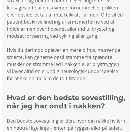
strækker sig helt ud i hånden eller fingrene. Det
ledsages ofte af en sovende fornemmelse, prikken
eller decideret tab af muskelkraft i armen. Ofte vil en
patient beskrive lindring af armsmerterne ved at
holde armen over hovedet eller ind til brystet og
modsat forværring ved cykling eller gang.
Hvis du derimod oplever en mere diffus, murrende
smerte, kan generne også stamme fra spændte
muskler og stramme led i nakken eller brystryggen.
Vi laver altid en grundig neurologisk undersøgelse
for at skelne mellem de to tilstande.
Hvad er den bedste sovestilling,
når jeg har ondt i nakken?
Den bedste sovestilling er den, hvor din nakke hviler i
en neutral lige linje – enten på ryggen eller på siden.