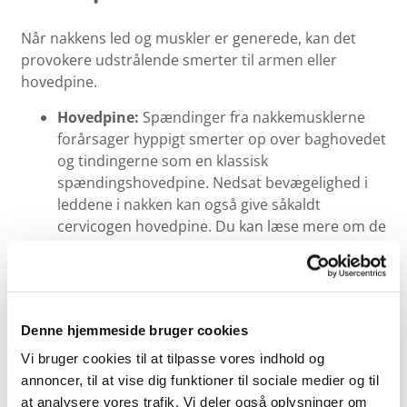
Når nakkens led og muskler er generede, kan det
provokere udstrålende smerter til armen eller
hovedpine.
Hovedpine:
Spændinger fra nakkemusklerne
forårsager hyppigt smerter op over baghovedet
og tindingerne som en klassisk
spændingshovedpine. Nedsat bevægelighed i
leddene i nakken kan også give såkaldt
cervicogen hovedpine. Du kan læse mere om de
forskellige typer af hovedpine
her.
Udstråling til armen:
Hvis en nerve i nakken
bliver irriteret eller klemt – f.eks. på grund af
slidforandringer eller en diskusprolaps i nakken
Denne hjemmeside bruger cookies
– kan det sende jag, sovende fornemmelser
Vi bruger cookies til at tilpasse vores indhold og
eller prikken helt ud i skulderen, armen og
annoncer, til at vise dig funktioner til sociale medier og til
fingrene. Desuden kan muskulære spændinger
at analysere vores trafik. Vi deler også oplysninger om
også give refererede smerter ned i armen, helt