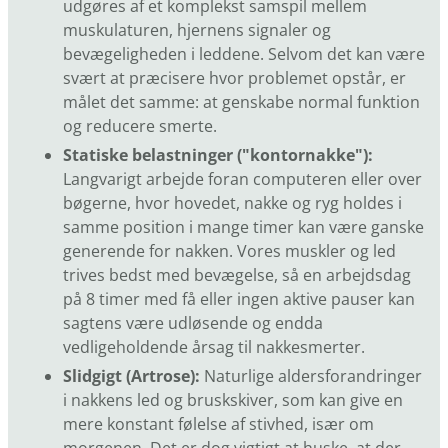
udgøres af et komplekst samspil mellem
muskulaturen, hjernens signaler og
bevægeligheden i leddene. Selvom det kan være
svært at præcisere hvor problemet opstår, er
målet det samme: at genskabe normal funktion
og reducere smerte.
Statiske belastninger ("kontornakke"):
Langvarigt arbejde foran computeren eller over
bøgerne, hvor hovedet, nakke og ryg holdes i
samme position i mange timer kan være ganske
generende for nakken. Vores muskler og led
trives bedst med bevægelse, så en arbejdsdag
på 8 timer med få eller ingen aktive pauser kan
sagtens være udløsende og endda
vedligeholdende årsag til nakkesmerter.
Slidgigt (Artrose):
Naturlige aldersforandringer
i nakkens led og bruskskiver, som kan give en
mere konstant følelse af stivhed, især om